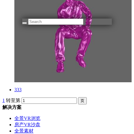
333
1
转至第
解决方案
全景VR浏览
房产VR沙盘
全景素材