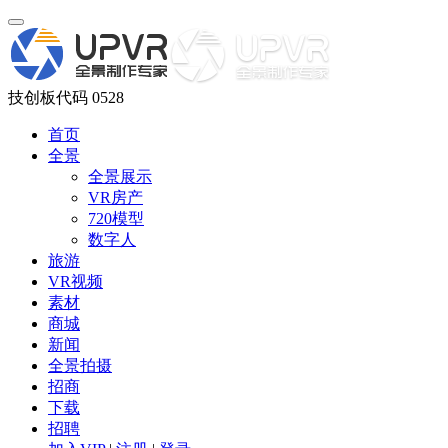
技创板代码 0528
首页
全景
全景展示
VR房产
720模型
数字人
旅游
VR视频
素材
商城
新闻
全景拍摄
招商
下载
招聘