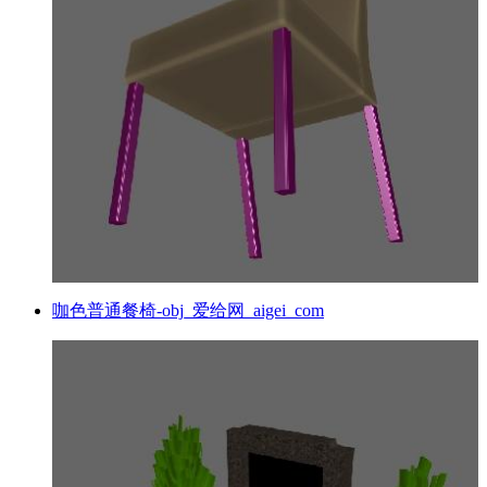
咖色普通餐椅-obj_爱给网_aigei_com