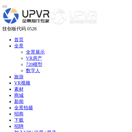
技创板代码 0528
首页
全景
全景展示
VR房产
720模型
数字人
旅游
VR视频
素材
商城
新闻
全景拍摄
招商
下载
招聘