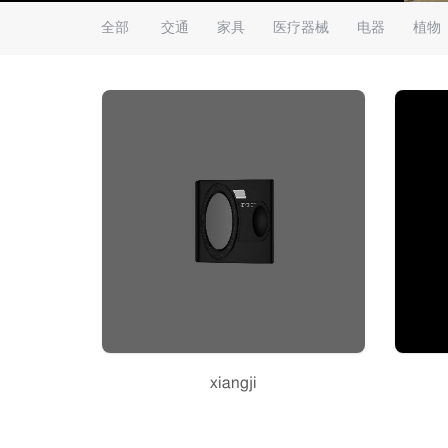
全部
交通
家具
医疗器械
电器
植物
xiangji