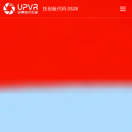
技创板代码 0528