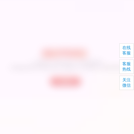
在线
客服
客服
热线
关注
微信