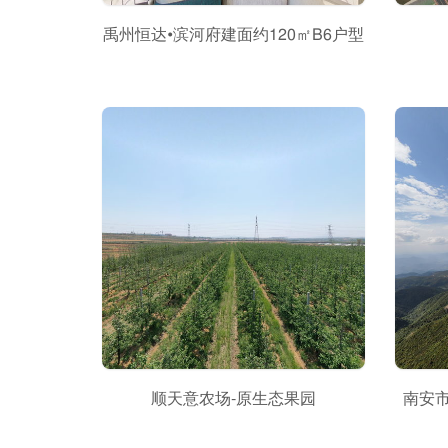
禹州恒达•滨河府建面约120㎡B6户型
顺天意农场-原生态果园
南安