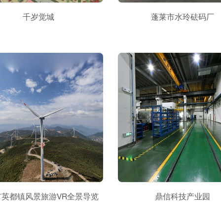
千岁觉城
蓬莱市水玲砝码厂
市英都镇风景旅游VR全景导览
鼎信科技产业园