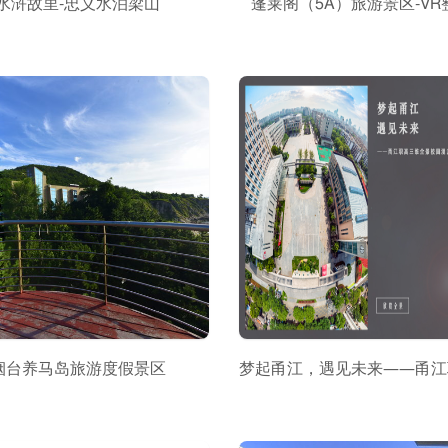
水浒故里-忠义水泊梁山
蓬莱阁（5A）旅游景区-VR
烟台养马岛旅游度假景区