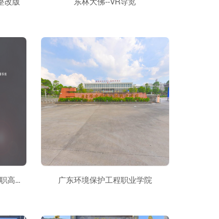
整改版
东林大佛--VR导览
梦起甬江，遇见未来——甬江职高三维全景校园漫游系统
广东环境保护工程职业学院