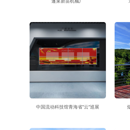
蓬莱新苗机械厂
中国流动科技馆青海省"云"巡展