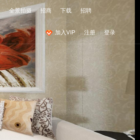
闻
全景拍摄
招商
下载
招聘
加入VIP
注册
登录
|
|